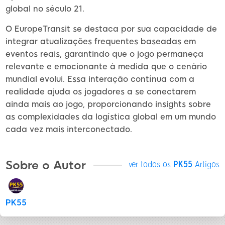
global no século 21.
O EuropeTransit se destaca por sua capacidade de
integrar atualizações frequentes baseadas em
eventos reais, garantindo que o jogo permaneça
relevante e emocionante à medida que o cenário
mundial evolui. Essa interação contínua com a
realidade ajuda os jogadores a se conectarem
ainda mais ao jogo, proporcionando insights sobre
as complexidades da logística global em um mundo
cada vez mais interconectado.
Sobre o Autor
ver todos os
PK55
Artigos
PK55