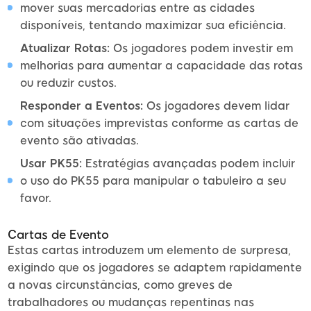
mover suas mercadorias entre as cidades
disponíveis, tentando maximizar sua eficiência.
Atualizar Rotas:
Os jogadores podem investir em
melhorias para aumentar a capacidade das rotas
ou reduzir custos.
Responder a Eventos:
Os jogadores devem lidar
com situações imprevistas conforme as cartas de
evento são ativadas.
Usar PK55:
Estratégias avançadas podem incluir
o uso do PK55 para manipular o tabuleiro a seu
favor.
Cartas de Evento
Estas cartas introduzem um elemento de surpresa,
exigindo que os jogadores se adaptem rapidamente
a novas circunstâncias, como greves de
trabalhadores ou mudanças repentinas nas