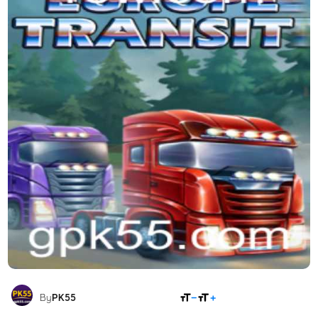
COMPARTILHAR
By
PK55