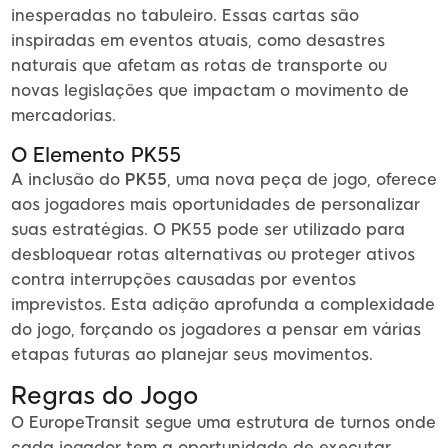
inesperadas no tabuleiro. Essas cartas são
inspiradas em eventos atuais, como desastres
naturais que afetam as rotas de transporte ou
novas legislações que impactam o movimento de
mercadorias.
O Elemento PK55
A inclusão do
PK55
, uma nova peça de jogo, oferece
aos jogadores mais oportunidades de personalizar
suas estratégias. O PK55 pode ser utilizado para
desbloquear rotas alternativas ou proteger ativos
contra interrupções causadas por eventos
imprevistos. Esta adição aprofunda a complexidade
do jogo, forçando os jogadores a pensar em várias
etapas futuras ao planejar seus movimentos.
Regras do Jogo
O EuropeTransit segue uma estrutura de turnos onde
cada jogador tem a oportunidade de executar