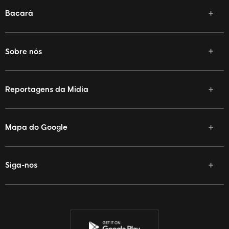
Bacará
Sobre nós
Reportagens da Mídia
Mapa do Google
Siga-nos
Facebook
Twitter
YouTube
Instagram