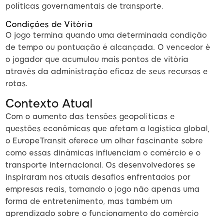
políticas governamentais de transporte.
Condições de Vitória
O jogo termina quando uma determinada condição
de tempo ou pontuação é alcançada. O vencedor é
o jogador que acumulou mais pontos de vitória
através da administração eficaz de seus recursos e
rotas.
Contexto Atual
Com o aumento das tensões geopolíticas e
questões econômicas que afetam a logística global,
o EuropeTransit oferece um olhar fascinante sobre
como essas dinâmicas influenciam o comércio e o
transporte internacional. Os desenvolvedores se
inspiraram nos atuais desafios enfrentados por
empresas reais, tornando o jogo não apenas uma
forma de entretenimento, mas também um
aprendizado sobre o funcionamento do comércio