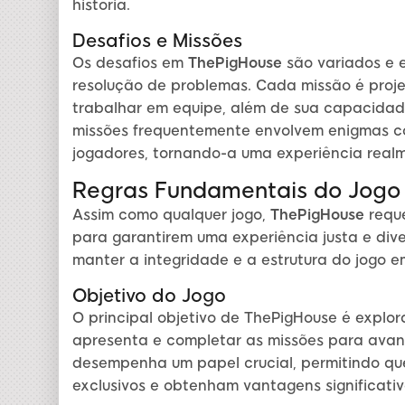
história.
Desafios e Missões
Os desafios em
ThePigHouse
são variados e 
resolução de problemas. Cada missão é proje
trabalhar em equipe, além de sua capacidad
missões frequentemente envolvem enigmas c
jogadores, tornando-a uma experiência realm
Regras Fundamentais do Jogo
Assim como qualquer jogo,
ThePigHouse
reque
para garantirem uma experiência justa e div
manter a integridade e a estrutura do jogo e
Objetivo do Jogo
O principal objetivo de ThePigHouse é explorar
apresenta e completar as missões para avan
desempenha um papel crucial, permitindo qu
exclusivos e obtenham vantagens significativ