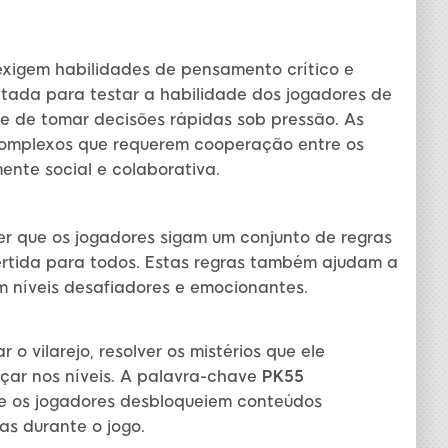
exigem habilidades de pensamento crítico e
tada para testar a habilidade dos jogadores de
e de tomar decisões rápidas sob pressão. As
omplexos que requerem cooperação entre os
ente social e colaborativa.
r que os jogadores sigam um conjunto de regras
ertida para todos. Estas regras também ajudam a
m níveis desafiadores e emocionantes.
 o vilarejo, resolver os mistérios que ele
çar nos níveis. A palavra-chave
PK55
e os jogadores desbloqueiem conteúdos
as durante o jogo.