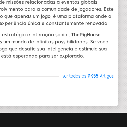
e missões relacionadas a eventos globais
olvimento para a comunidade de jogadores. Este
o que apenas um jogo; é uma plataforma onde a
a experiência única e constantemente renovada.
estratégia e interação social,
ThePigHouse
s um mundo de infinitas possibilidades. Se você
o que desafie sua inteligência e estimule sua
está esperando para ser explorado.
ver todos os
PK55
Artigos