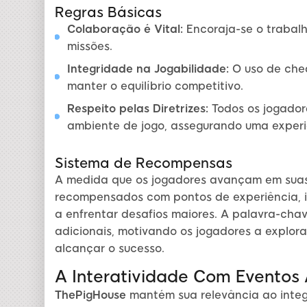
Regras Básicas
Colaboração é Vital:
Encoraja-se o trabalh
missões.
Integridade na Jogabilidade:
O uso de chea
manter o equilíbrio competitivo.
Respeito pelas Diretrizes:
Todos os jogador
ambiente de jogo, assegurando uma experiê
Sistema de Recompensas
A medida que os jogadores avançam em suas
recompensados com pontos de experiência, it
a enfrentar desafios maiores. A palavra-cha
adicionais, motivando os jogadores a explor
alcançar o sucesso.
A Interatividade Com Eventos 
ThePigHouse
mantém sua relevância ao integ