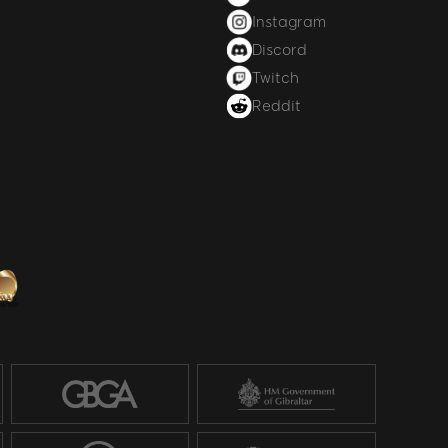
Instagram
Discord
Twitch
Reddit