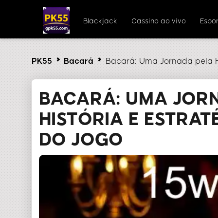
Blackjack
Cassino ao vivo
Espor
PK55
Bacará
Bacará: Uma Jornada pela Hi
BACARÁ: UMA JOR
HISTÓRIA E ESTRAT
DO JOGO