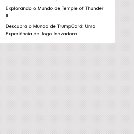
Explorando o Mundo de Temple of Thunder
II
Descubra o Mundo de TrumpCard: Uma
Experiência de Jogo Inovadora