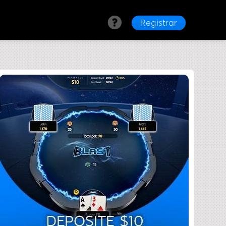
Registrar