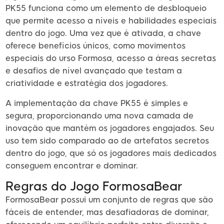
PK55 funciona como um elemento de desbloqueio
que permite acesso a níveis e habilidades especiais
dentro do jogo. Uma vez que é ativada, a chave
oferece benefícios únicos, como movimentos
especiais do urso Formosa, acesso a áreas secretas
e desafios de nível avançado que testam a
criatividade e estratégia dos jogadores.
A implementação da chave PK55 é simples e
segura, proporcionando uma nova camada de
inovação que mantém os jogadores engajados. Seu
uso tem sido comparado ao de artefatos secretos
dentro do jogo, que só os jogadores mais dedicados
conseguem encontrar e dominar.
Regras do Jogo FormosaBear
FormosaBear possui um conjunto de regras que são
fáceis de entender, mas desafiadoras de dominar,