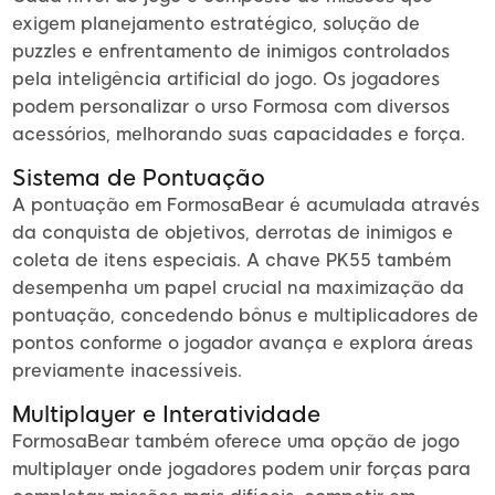
exigem planejamento estratégico, solução de
puzzles e enfrentamento de inimigos controlados
pela inteligência artificial do jogo. Os jogadores
podem personalizar o urso Formosa com diversos
acessórios, melhorando suas capacidades e força.
Sistema de Pontuação
A pontuação em FormosaBear é acumulada através
da conquista de objetivos, derrotas de inimigos e
coleta de itens especiais. A chave PK55 também
desempenha um papel crucial na maximização da
pontuação, concedendo bônus e multiplicadores de
pontos conforme o jogador avança e explora áreas
previamente inacessíveis.
Multiplayer e Interatividade
FormosaBear também oferece uma opção de jogo
multiplayer onde jogadores podem unir forças para