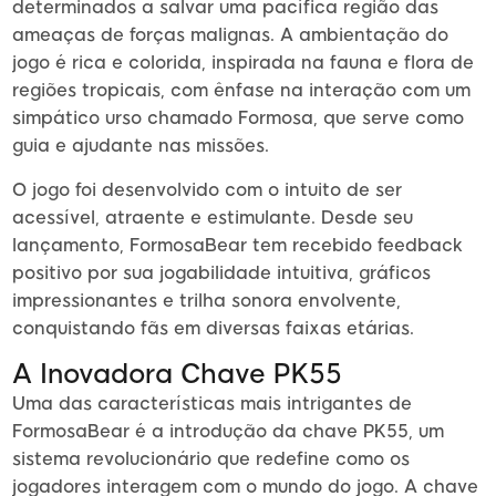
determinados a salvar uma pacífica região das
ameaças de forças malignas. A ambientação do
jogo é rica e colorida, inspirada na fauna e flora de
regiões tropicais, com ênfase na interação com um
simpático urso chamado Formosa, que serve como
guia e ajudante nas missões.
O jogo foi desenvolvido com o intuito de ser
acessível, atraente e estimulante. Desde seu
lançamento, FormosaBear tem recebido feedback
positivo por sua jogabilidade intuitiva, gráficos
impressionantes e trilha sonora envolvente,
conquistando fãs em diversas faixas etárias.
A Inovadora Chave PK55
Uma das características mais intrigantes de
FormosaBear é a introdução da chave PK55, um
sistema revolucionário que redefine como os
jogadores interagem com o mundo do jogo. A chave