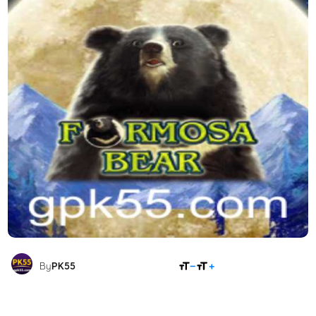
COMPARTILHAR
By
PK55