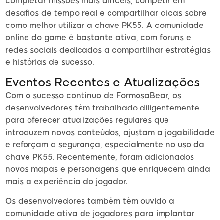
completar missões mais difíceis, competir em
desafios de tempo real e compartilhar dicas sobre
como melhor utilizar a chave PK55. A comunidade
online do game é bastante ativa, com fóruns e
redes sociais dedicados a compartilhar estratégias
e histórias de sucesso.
Eventos Recentes e Atualizações
Com o sucesso contínuo de FormosaBear, os
desenvolvedores têm trabalhado diligentemente
para oferecer atualizações regulares que
introduzem novos conteúdos, ajustam a jogabilidade
e reforçam a segurança, especialmente no uso da
chave PK55. Recentemente, foram adicionados
novos mapas e personagens que enriquecem ainda
mais a experiência do jogador.
Os desenvolvedores também têm ouvido a
comunidade ativa de jogadores para implantar