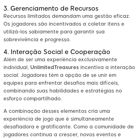
3. Gerenciamento de Recursos
Recursos limitados demandam uma gestão eficaz.
Os jogadores são incentivados a coletar itens e
utilizá-los sabiamente para garantir sua
sobrevivência e progresso.
4. Interação Social e Cooperação
Além de ser uma experiência exclusivamente
individual,
UnlimitedTreasures
incentiva a interação
social. Jogadores têm a opção de se unir em
equipes para enfrentar desafios mais difíceis,
combinando suas habilidades e estratégias no
esforço compartilhado.
A combinação desses elementos cria uma
experiência de jogo que é simultaneamente
desafiadora e gratificante. Como a comunidade de
jogadores continua a crescer, novos eventos e