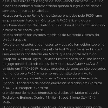
as leis de Gibraltar (Licenças de Jogo Remoto números 112 e 113)
e não faz nenhuma representação quanto à legalidade desses
serviços em outras jurisdições.
Nossos serviços no Reino Unido são gerenciados pela PK55, uma
empresa constituída em Gibraltar. A PK55 é licenciada e
regulamentada na Grã-Bretanha pela Gambling Commission, sob
o número de conta 39028.
Nossos serviços nos estados membros do Mercado Comum da
União Europeia
(exceto em estados onde nossos serviços são fornecidos sob uma
licença local) são operados pela Virtual Digital Services Limited,
uma empresa constituída em Malta, que faz parte da União
Europeia. A Virtual Digital Services Limited opera sob uma licença
de jogo concedida sob as leis de Malta - MGA/CRP/543/2018
emitida em 11/10/2019. Nossos produtos de apostas são operados
na Irlanda pela PK55, uma empresa constituída em Malta,
licenciada e regulamentada pelos Comissários de Receita da
Irlanda. O endereço de nossas empresas sediadas em Gibraltar
é: 601-701 Europort, Gibraltar.
O endereço de nossas empresas sediadas em Malta é: Level 7,
Tagliaferro Business Centre, 14, High Street, Sliema SLM 1549,
Malta
O jogo pode ser viciante; por favor, jogue com responsabilidade.