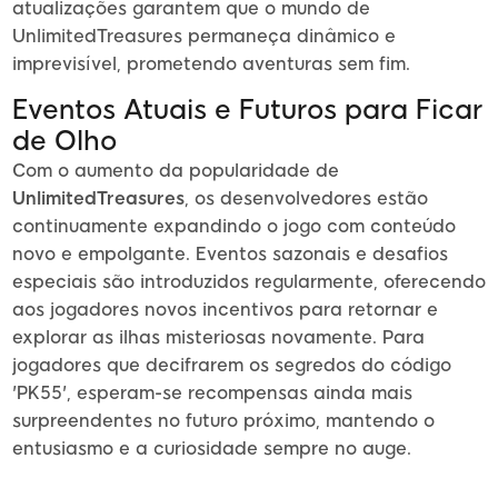
atualizações garantem que o mundo de
UnlimitedTreasures permaneça dinâmico e
imprevisível, prometendo aventuras sem fim.
Eventos Atuais e Futuros para Ficar
de Olho
Com o aumento da popularidade de
UnlimitedTreasures
, os desenvolvedores estão
continuamente expandindo o jogo com conteúdo
novo e empolgante. Eventos sazonais e desafios
especiais são introduzidos regularmente, oferecendo
aos jogadores novos incentivos para retornar e
explorar as ilhas misteriosas novamente. Para
jogadores que decifrarem os segredos do código
'PK55', esperam-se recompensas ainda mais
surpreendentes no futuro próximo, mantendo o
entusiasmo e a curiosidade sempre no auge.