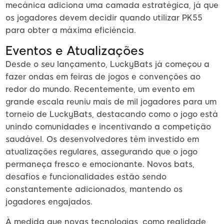
mecânica adiciona uma camada estratégica, já que
os jogadores devem decidir quando utilizar PK55
para obter a máxima eficiência.
Eventos e Atualizações
Desde o seu lançamento, LuckyBats já começou a
fazer ondas em feiras de jogos e convenções ao
redor do mundo. Recentemente, um evento em
grande escala reuniu mais de mil jogadores para um
torneio de LuckyBats, destacando como o jogo está
unindo comunidades e incentivando a competição
saudável. Os desenvolvedores têm investido em
atualizações regulares, assegurando que o jogo
permaneça fresco e emocionante. Novos bats,
desafios e funcionalidades estão sendo
constantemente adicionados, mantendo os
jogadores engajados.
À medida que novas tecnologias, como realidade