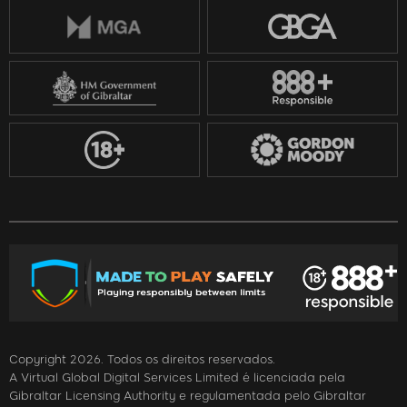
Copyright 2026. Todos os direitos reservados.
A Virtual Global Digital Services Limited é licenciada pela
Gibraltar Licensing Authority e regulamentada pelo Gibraltar