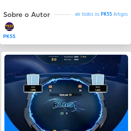
Sobre o Autor
ver todos os
PK55
Artigos
PK55