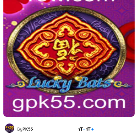
COMPARTILHAR
By
PK55