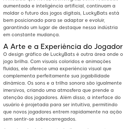
aumentada e inteligência artificial, continuam a
moldar o futuro dos jogos digitais, LuckyBats está
bem posicionado para se adaptar e evoluir,
garantindo um lugar de destaque nessa indústria
em constante mudança.
A Arte e a Experiência do Jogador
O design gráfico de LuckyBats é outra área onde o
jogo brilha. Com visuais coloridos e animações
fluidas, ele oferece uma experiência visual que
complementa perfeitamente sua jogabilidade
dinâmica. Os sons e a trilha sonora são igualmente
imersivos, criando uma atmosfera que prende a
atenção dos jogadores. Além disso, a interface do
usuário é projetada para ser intuitiva, permitindo
que novos jogadores entrem rapidamente na ação
sem sentir-se sobrecarregados.