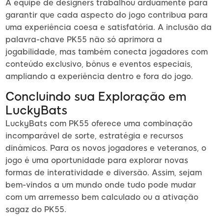
A equipe de designers trabalhou arduamente para
garantir que cada aspecto do jogo contribua para
uma experiência coesa e satisfatória. A inclusão da
palavra-chave PK55 não só aprimora a
jogabilidade, mas também conecta jogadores com
conteúdo exclusivo, bônus e eventos especiais,
ampliando a experiência dentro e fora do jogo.
Concluindo sua Exploração em
LuckyBats
LuckyBats com PK55 oferece uma combinação
incomparável de sorte, estratégia e recursos
dinâmicos. Para os novos jogadores e veteranos, o
jogo é uma oportunidade para explorar novas
formas de interatividade e diversão. Assim, sejam
bem-vindos a um mundo onde tudo pode mudar
com um arremesso bem calculado ou a ativação
sagaz do PK55.