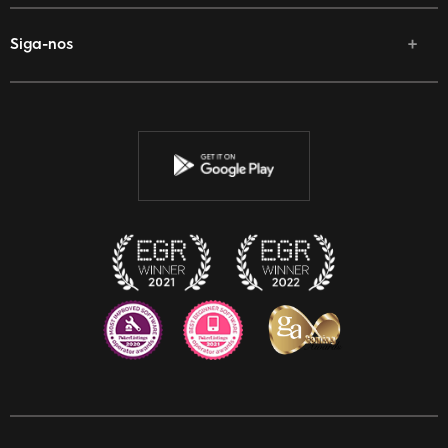
Siga-nos
Facebook
Twitter
YouTube
Instagram
Discord
Twitch
Reddit