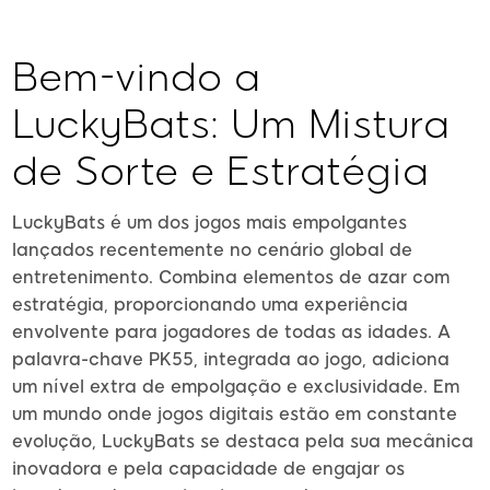
Bem-vindo a
LuckyBats: Um Mistura
de Sorte e Estratégia
LuckyBats é um dos jogos mais empolgantes
lançados recentemente no cenário global de
entretenimento. Combina elementos de azar com
estratégia, proporcionando uma experiência
envolvente para jogadores de todas as idades. A
palavra-chave PK55, integrada ao jogo, adiciona
um nível extra de empolgação e exclusividade. Em
um mundo onde jogos digitais estão em constante
evolução, LuckyBats se destaca pela sua mecânica
inovadora e pela capacidade de engajar os