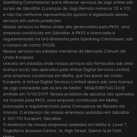
Gambling Commissioner para oferecer serviços de jogo online sob
as leis de Gibraltar (Licenças de Jogo Remoto números 112 e 113)
e não faz nenhuma representação quanto à legalidade desses
serviços em outras jurisdições.
Nossos serviços no Reino Unido são gerenciados pela PK55, uma
empresa constituída em Gibraltar. A PK55 é licenciada e
regulamentada na Grã-Bretanha pela Gambling Commission, sob
o número de conta 39028.
Nossos serviços nos estados membros do Mercado Comum da
União Europeia
(exceto em estados onde nossos serviços são fornecidos sob uma
licença local) são operados pela Virtual Digital Services Limited,
uma empresa constituída em Malta, que faz parte da União
Europeia. A Virtual Digital Services Limited opera sob uma licença
de jogo concedida sob as leis de Malta - MGA/CRP/543/2018
emitida em 11/10/2019. Nossos produtos de apostas são operados
na Irlanda pela PK55, uma empresa constituída em Malta,
licenciada e regulamentada pelos Comissários de Receita da
Irlanda. O endereço de nossas empresas sediadas em Gibraltar
é: 601-701 Europort, Gibraltar.
O endereço de nossas empresas sediadas em Malta é: Level 7,
Tagliaferro Business Centre, 14, High Street, Sliema SLM 1549,
Malta