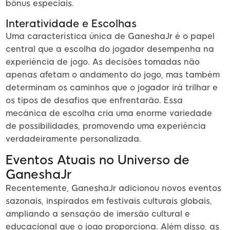
bônus especiais.
Interatividade e Escolhas
Uma característica única de GaneshaJr é o papel
central que a escolha do jogador desempenha na
experiência de jogo. As decisões tomadas não
apenas afetam o andamento do jogo, mas também
determinam os caminhos que o jogador irá trilhar e
os tipos de desafios que enfrentarão. Essa
mecânica de escolha cria uma enorme variedade
de possibilidades, promovendo uma experiência
verdadeiramente personalizada.
Eventos Atuais no Universo de
GaneshaJr
Recentemente, GaneshaJr adicionou novos eventos
sazonais, inspirados em festivais culturais globais,
ampliando a sensação de imersão cultural e
educacional que o jogo proporciona. Além disso, as