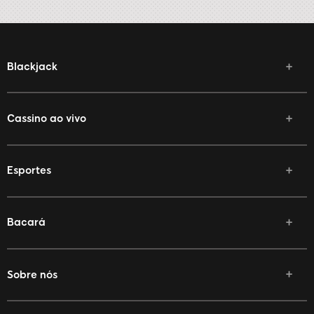
Blackjack
Cassino ao vivo
Esportes
Bacará
Sobre nós