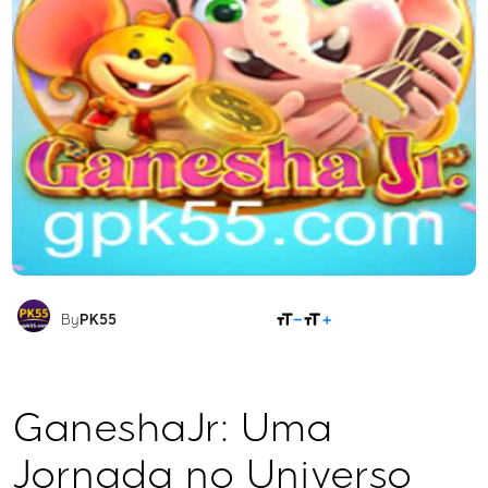
COMPARTILHAR
By
PK55
GaneshaJr: Uma
Jornada no Universo