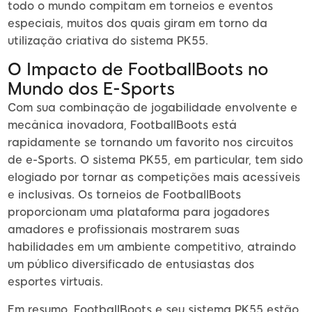
todo o mundo compitam em torneios e eventos
especiais, muitos dos quais giram em torno da
utilização criativa do sistema PK55.
O Impacto de FootballBoots no
Mundo dos E-Sports
Com sua combinação de jogabilidade envolvente e
mecânica inovadora, FootballBoots está
rapidamente se tornando um favorito nos circuitos
de e-Sports. O sistema PK55, em particular, tem sido
elogiado por tornar as competições mais acessíveis
e inclusivas. Os torneios de FootballBoots
proporcionam uma plataforma para jogadores
amadores e profissionais mostrarem suas
habilidades em um ambiente competitivo, atraindo
um público diversificado de entusiastas dos
esportes virtuais.
Em resumo, FootballBoots e seu sistema PK55 estão