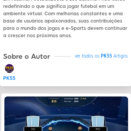
redefinindo o que significa jogar futebol em um
ambiente virtual. Com melhorias constantes e uma
base de usuários apaixonados, suas contribuições
para o mundo dos jogos e e-Sports devem continuar
a crescer nos próximos anos.
Sobre o Autor
ver todos os
PK55
Artigos
PK55