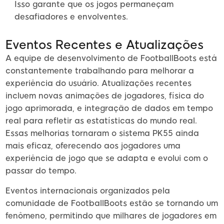
Isso garante que os jogos permaneçam
desafiadores e envolventes.
Eventos Recentes e Atualizações
A equipe de desenvolvimento de FootballBoots está
constantemente trabalhando para melhorar a
experiência do usuário. Atualizações recentes
incluem novas animações de jogadores, física do
jogo aprimorada, e integração de dados em tempo
real para refletir as estatísticas do mundo real.
Essas melhorias tornaram o sistema PK55 ainda
mais eficaz, oferecendo aos jogadores uma
experiência de jogo que se adapta e evolui com o
passar do tempo.
Eventos internacionais organizados pela
comunidade de FootballBoots estão se tornando um
fenômeno, permitindo que milhares de jogadores em