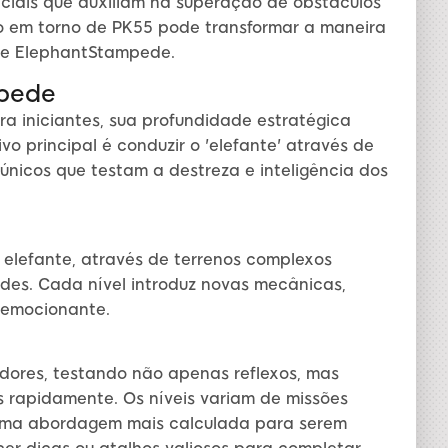
iais que auxiliam na superação de obstáculos
o em torno de PK55 pode transformar a maneira
de ElephantStampede.
mpede
 iniciantes, sua profundidade estratégica
o principal é conduzir o 'elefante' através de
 únicos que testam a destreza e inteligência dos
o elefante, através de terrenos complexos
des. Cada nível introduz novas mecânicas,
 emocionante.
ores, testando não apenas reflexos, mas
rapidamente. Os níveis variam de missões
ma abordagem mais calculada para serem