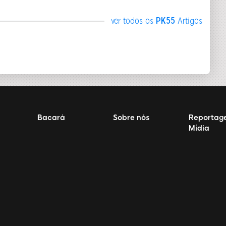
ver todos os
PK55
Artigos
Bacará
Sobre nós
Reportag
Mídia