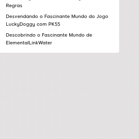
Regras
Desvendando o Fascinante Mundo do Jogo
LuckyDoggy com PK55
Descobrindo o Fascinante Mundo de
ElementalLinkWater