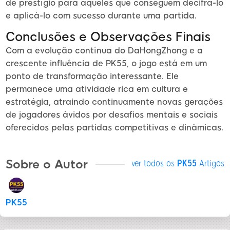
de prestígio para aqueles que conseguem decifrá-lo
e aplicá-lo com sucesso durante uma partida.
Conclusões e Observações Finais
Com a evolução contínua do DaHongZhong e a
crescente influência de PK55, o jogo está em um
ponto de transformação interessante. Ele
permanece uma atividade rica em cultura e
estratégia, atraindo continuamente novas gerações
de jogadores ávidos por desafios mentais e sociais
oferecidos pelas partidas competitivas e dinâmicas.
Sobre o Autor
ver todos os
PK55
Artigos
PK55