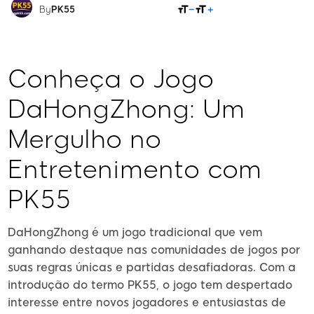
COMPARTILHAR
By
PK55
Conheça o Jogo
DaHongZhong: Um
Mergulho no
Entretenimento com
PK55
DaHongZhong é um jogo tradicional que vem
ganhando destaque nas comunidades de jogos por
suas regras únicas e partidas desafiadoras. Com a
introdução do termo PK55, o jogo tem despertado
interesse entre novos jogadores e entusiastas de