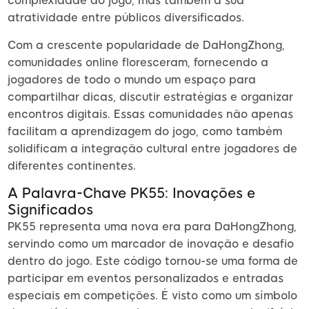
complexidade do jogo, mas também a sua
atratividade entre públicos diversificados.
Com a crescente popularidade de DaHongZhong,
comunidades online floresceram, fornecendo a
jogadores de todo o mundo um espaço para
compartilhar dicas, discutir estratégias e organizar
encontros digitais. Essas comunidades não apenas
facilitam a aprendizagem do jogo, como também
solidificam a integração cultural entre jogadores de
diferentes continentes.
A Palavra-Chave PK55: Inovações e
Significados
PK55 representa uma nova era para DaHongZhong,
servindo como um marcador de inovação e desafio
dentro do jogo. Este código tornou-se uma forma de
participar em eventos personalizados e entradas
especiais em competições. É visto como um símbolo