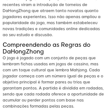
recentes viram a introdução de torneios de
DaHongZhong que atraem tanto novatos quanto
jogadores experientes. Isso não apenas ampliou a
popularidade do jogo, mas também estabeleceu
novas tradições e comunidades online dedicadas
ao seu estudo e discusão.
Compreendendo as Regras do
DaHongZhong
O jogo é jogado com um conjunto de peças que
lembram fichas usadas em jogos de cassino, mas
com um toque cultural que lembra Mahjong. Cada
jogador começa com um número igual de peças e o
objetivo principal é formar pares ou trios que
garantam pontos. A partida é dividida em rodadas,
sendo que cada rodada oferece a oportunidade de
acumular ou perder pontos com base nas
combinações formadas pelas peças.