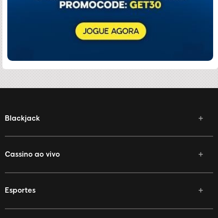
Blackjack
Cassino ao vivo
Esportes