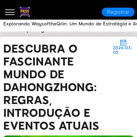
Registrar
Explorando WaysoftheQilin: Um Mundo de Estratégia e A
PK55
Reportagens da Mídia
Descubra o Fascinant
DESCUBRA O
2026-03-
05
FASCINANTE
MUNDO DE
DAHONGZHONG:
REGRAS,
INTRODUÇÃO E
EVENTOS ATUAIS