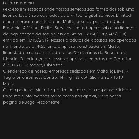
União Europeia
(exceto em estados onde nossos serviços são fornecidos sob uma
licença local) são operados pela Virtual Digital Services Limited,
uma empresa constituída em Malta, que faz parte da União
Europeia. A Virtual Digital Services Limited opera sob uma licença
de jogo concedida sob as leis de Malta - MGA/CRP/543/2018
emitida em 11/10/2019. Nossos produtos de apostas são operados
na Irlanda pela PK55, uma empresa constituída em Malta,
licenciada e regulamentada pelos Comissários de Receita da
Irlanda. O endereço de nossas empresas sediadas em Gibraltar
é: 601-701 Europort, Gibraltar.
O endereço de nossas empresas sediadas em Malta é: Level 7,
Tagliaferro Business Centre, 14, High Street, Sliema SLM 1549,
Malta
O jogo pode ser viciante; por favor, jogue com responsabilidade.
Para mais informações sobre como nos apoiar, visite nossa
página de Jogo Responsável.