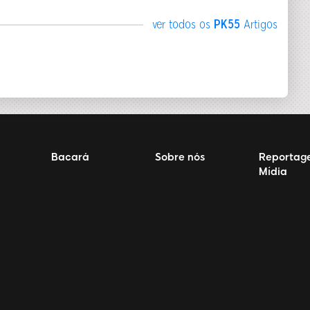
ver todos os
PK55
Artigos
Bacará
Sobre nós
Reportag
Mídia