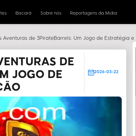
tes
Bacará
Sobre nós
Reportagens da Mídia
 Aventuras de 3PirateBarrels: Um Jogo de Estratégia 
VENTURAS DE
UM JOGO DE
2026-03-22
ÇÃO